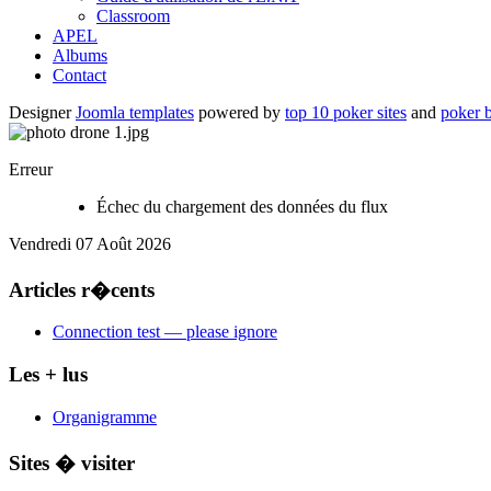
Classroom
APEL
Albums
Contact
Designer
Joomla templates
powered by
top 10 poker sites
and
poker 
Erreur
Échec du chargement des données du flux
Vendredi 07 Août 2026
Articles r�cents
Connection test — please ignore
Les + lus
Organigramme
Sites � visiter