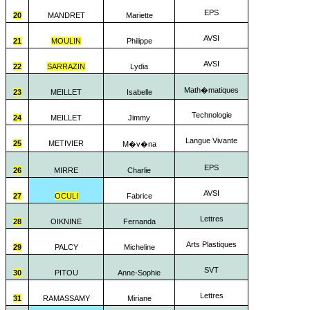
EPS
20
MANDRET
Mariette
AVSI
21
MOULIN
Philippe
AVSI
22
SARRAZIN
Lydia
Math�matiques
23
MEILLET
Isabelle
Technologie
24
MEILLET
Jimmy
Langue Vivante
25
METIVIER
M�v�na
EPS
26
MIRRE
Charlie
AVSI
27
OCULI
Fabrice
Lettres
28
OIKNINE
Fernanda
Arts Plastiques
29
PALCY
Micheline
SVT
30
PITOU
Anne-Sophie
Lettres
31
RAMASSAMY
Miriane