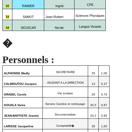
CPE
32
RAMIER
Ingrid
Sciences Physiques
33
SAMUT
Jean-Robert
Langue Vivante
34
SIGISCAR
Nicole
�
Personnels :
SECRETAIRE
ALPHONSE Madly
35
1,00
ADJOINT A LA DIRECTION
CALIMOUTOU Jacques
13
0,37
Vie scolaire
GRADEL Carole
26
0,74
Service Cantine et nettoyage
GOUALA Vania
30,5
0,87
Documentaliste
JEAN-BAPTISTE Jeanne
33,2
0,95
Comptabilit�
LARISSE Jacqueline
35
1,00