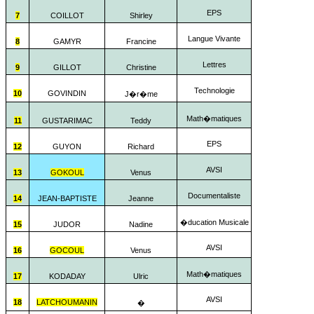
EPS
7
COILLOT
Shirley
Langue Vivante
8
GAMYR
Francine
Lettres
9
GILLOT
Christine
Technologie
10
GOVINDIN
J�r�me
Math�matiques
11
GUSTARIMAC
Teddy
EPS
12
GUYON
Richard
AVSI
13
GOKOUL
Venus
Documentaliste
14
JEAN-BAPTISTE
Jeanne
�ducation Musicale
15
JUDOR
Nadine
AVSI
16
GOCOUL
Venus
Math�matiques
17
KODADAY
Ulric
AVSI
18
LATCHOUMANIN
�