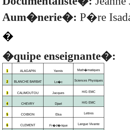
Documentaliste�:
Jeanne
Aum�nerie�:
P�re Isada
�
�quipe enseignante�:
Math�matiques
1
ALAGAPIN
Yannis
Sciences Physiques
2
BLANCHE BARBAT
Lo�c
H/G EMC
3
CALIMOUTOU
Jacques
H/G EMC
4
CHEVRY
Djael
Lettres
5
COIBION
Elsa
Langue Vivante
6
CLEMENT
Fr�d�rique