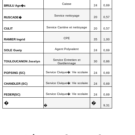
Caisse
24
0,69
BRULU Agn�s
Service nettoyage
20
0,57
RUSCADE�
Service Cantine et nettoyage
CULIT
20
0,57
CPE
RAMIER Ingrid
35
1,00
Agent Polyvalent
SOLE Guety
24
0,69
Service Entretien et
TOULOUCANON Jocelyn
30
0,86
Gardiennage
Service Civique�: Vie scolaire
POPSING (SC)
24
0,69
Service Civique�: Vie scolaire
CHANDLER (SC)
24
0,69
Service Civique�: Vie scolaire
FEDER(SC)
24
0,69
�
�
�
9,31