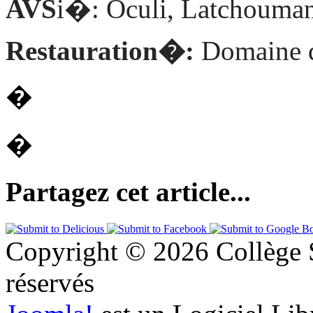
AVS
i�: Oculi, Latchouman
Restauration�:
Domaine 
�
�
Partagez cet article...
Copyright © 2026 Collège S
réservés