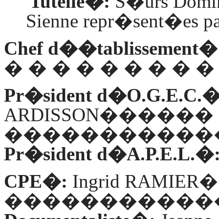
Tutelle�:
S
�urs Domini
Sienne repr�sent�es par
Chef d��tablissement�
� � � � � � � � �
Pr�sident d�O.G.E.C.
ARDISSON������
�����������
Pr�sident d�A.P.E.L.�
CPE�:
Ingrid RAM
�����������