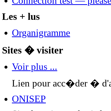
Connection test — please
Les + lus
Organigramme
Sites � visiter
Voir plus ...
Lien pour acc�der � d'au
ONISEP